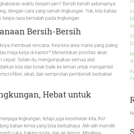
Di
nghabiskan waktu berjam-jam? Bersih-bersih sebenarnya
ting, dengan cara yang ramah lingkungan. Yuk, kita bahas
K
h tanpa rasa bersalah pada lingkungan.
M
A
canaan Bersih-Bersih
S
D
iknya membuat rencana. Kira-kira area mana yang paling
au meja kerja di kantor? Menentukan prioritas akan
M
 cepat. Selain itu, mengumpulkan semua alat
d
arkan kita dari bolak-balik ke lemari untuk mengambil
R
ap microfiber, sikat, dan semprotan pembersih berbahan
P
ngkungan, Hebat untuk
N
njaga lingkungan, tetapi juga kesehatan kita, lho!
g bahan kimia yang bisa berbahaya. Alih-alih memilih
rti cuka, baking soda, dan air lemon. Misalnya,