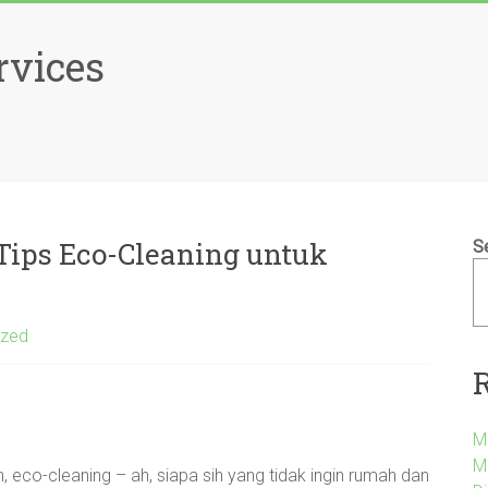
rvices
 Tips Eco-Cleaning untuk
S
ized
M
M
, eco-cleaning – ah, siapa sih yang tidak ingin rumah dan