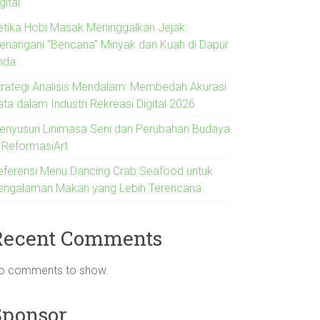
gital
etika Hobi Masak Meninggalkan Jejak:
enangani “Bencana” Minyak dan Kuah di Dapur
nda
trategi Analisis Mendalam: Membedah Akurasi
ata dalam Industri Rekreasi Digital 2026
enyusuri Linimasa Seni dan Perubahan Budaya
i ReformasiArt
eferensi Menu Dancing Crab Seafood untuk
engalaman Makan yang Lebih Terencana
Recent Comments
o comments to show.
Sponsor