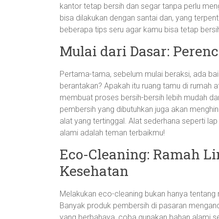
kantor tetap bersih dan segar tanpa perlu me
bisa dilakukan dengan santai dan, yang terpen
beberapa tips seru agar kamu bisa tetap bersi
Mulai dari Dasar: Peren
Pertama-tama, sebelum mulai beraksi, ada ba
berantakan? Apakah itu ruang tamu di rumah at
membuat proses bersih-bersih lebih mudah dan
pembersih yang dibutuhkan juga akan menghind
alat yang tertinggal. Alat sederhana seperti l
alami adalah teman terbaikmu!
Eco-Cleaning: Ramah Li
Kesehatan
Melakukan eco-cleaning bukan hanya tentang me
Banyak produk pembersih di pasaran mengandun
yang berbahaya, coba gunakan bahan alami sepe