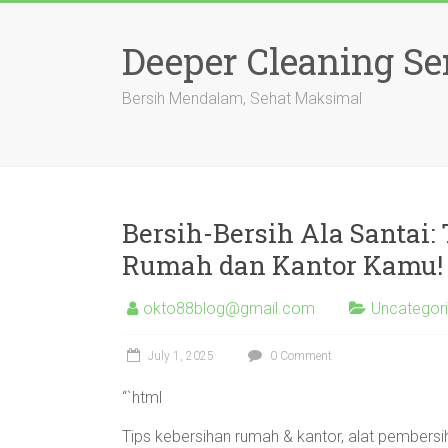
Skip
to
Deeper Cleaning Se
content
Bersih Mendalam, Sehat Maksimal
Bersih-Bersih Ala Santai:
Rumah dan Kantor Kamu!
okto88blog@gmail.com
Uncategor
July 1, 2025
0 Comment
“`html
Tips kebersihan rumah & kantor, alat pembersih