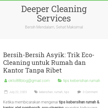
Skip
Deeper Cleaning
to
content
Services
Bersih Mendalam, Sehat Maksimal
Bersih-Bersih Asyik: Trik Eco-
Cleaning untuk Rumah dan
Kantor Tanpa Ribet
okto88blog@gmail.com
tips kebersihan rumah
July 22, 2025
kebersihan
,
rumah
,
tips
0 Comment
Ketika membicarakan mengenai
tips kebersihan rumah &
kantor, alat pembersih, eco-cleaning
, mungkin terbayang