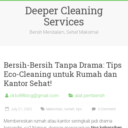
Skip
Deeper Cleaning
to
content
Services
Bersih Mendalam, Sehat Maksimal
Bersih-Bersih Tanpa Drama: Tips
Eco-Cleaning untuk Rumah dan
Kantor Sehat!
okto88blog@gmail.com
alat pembersih
July 21, 2025
kebersihan
,
rumah
,
tips
0 Comment
Membereskan rumah atau kantor seringkali jadi drama
tersendiri, ya? Namun, dengan menerapkan
tips kebersihan