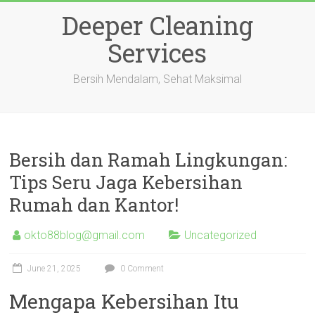
Skip
Deeper Cleaning
to
content
Services
Bersih Mendalam, Sehat Maksimal
Bersih dan Ramah Lingkungan:
Tips Seru Jaga Kebersihan
Rumah dan Kantor!
okto88blog@gmail.com
Uncategorized
June 21, 2025
0 Comment
Mengapa Kebersihan Itu