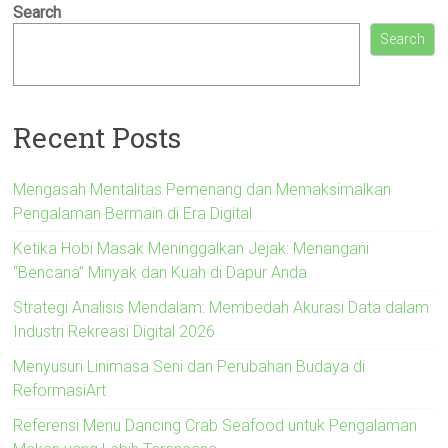
Search
Search
Recent Posts
Mengasah Mentalitas Pemenang dan Memaksimalkan
Pengalaman Bermain di Era Digital
Ketika Hobi Masak Meninggalkan Jejak: Menangani
“Bencana” Minyak dan Kuah di Dapur Anda
Strategi Analisis Mendalam: Membedah Akurasi Data dalam
Industri Rekreasi Digital 2026
Menyusuri Linimasa Seni dan Perubahan Budaya di
ReformasiArt
Referensi Menu Dancing Crab Seafood untuk Pengalaman