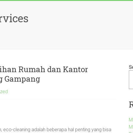
rvices
sihan Rumah dan Kantor
S
ng Gampang
ized
M
M
h, eco-cleaning adalah beberapa hal penting yang bisa