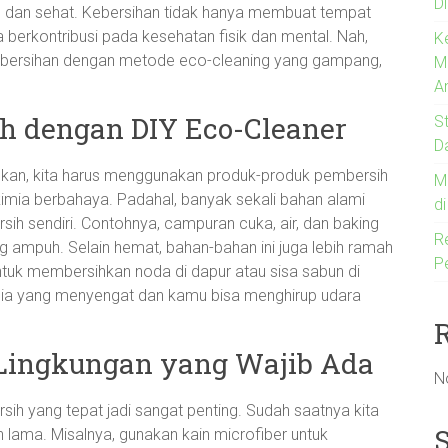
Di
 dan sehat. Kebersihan tidak hanya membuat tempat
uga berkontribusi pada kesehatan fisik dan mental. Nah,
K
ebersihan dengan metode eco-cleaning yang gampang,
M
A
ih dengan DIY Eco-Cleaner
S
D
hkan, kita harus menggunakan produk-produk pembersih
M
mia berbahaya. Padahal, banyak sekali bahan alami
d
ih sendiri. Contohnya, campuran cuka, air, dan baking
R
 ampuh. Selain hemat, bahan-bahan ini juga lebih ramah
P
ntuk membersihkan noda di dapur atau sisa sabun di
mia yang menyengat dan kamu bisa menghirup udara
Lingkungan yang Wajib Ada
N
sih yang tepat jadi sangat penting. Sudah saatnya kita
han lama. Misalnya, gunakan kain microfiber untuk