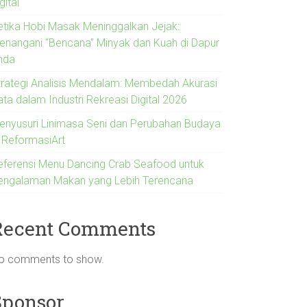
gital
etika Hobi Masak Meninggalkan Jejak:
enangani “Bencana” Minyak dan Kuah di Dapur
nda
trategi Analisis Mendalam: Membedah Akurasi
ata dalam Industri Rekreasi Digital 2026
enyusuri Linimasa Seni dan Perubahan Budaya
i ReformasiArt
eferensi Menu Dancing Crab Seafood untuk
engalaman Makan yang Lebih Terencana
Recent Comments
o comments to show.
Sponsor