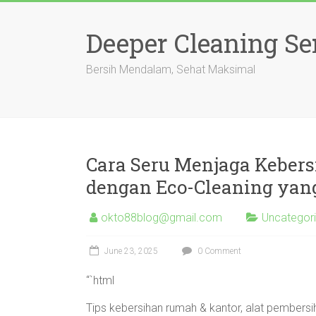
Skip
to
Deeper Cleaning Se
content
Bersih Mendalam, Sehat Maksimal
Cara Seru Menjaga Keber
dengan Eco-Cleaning ya
okto88blog@gmail.com
Uncategor
June 23, 2025
0 Comment
“`html
Tips kebersihan rumah & kantor, alat pembersi