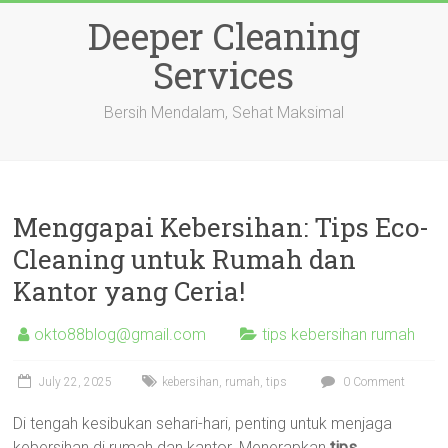
Skip
Deeper Cleaning
to
content
Services
Bersih Mendalam, Sehat Maksimal
Menggapai Kebersihan: Tips Eco-
Cleaning untuk Rumah dan
Kantor yang Ceria!
okto88blog@gmail.com
tips kebersihan rumah
July 22, 2025
kebersihan
,
rumah
,
tips
0 Comment
Di tengah kesibukan sehari-hari, penting untuk menjaga
kebersihan di rumah dan kantor. Menerapkan
tips