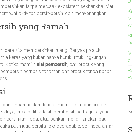
Di
embersihkan tanpa merusak ekosistem sekitar kita. Mari
K
membuat aktivitas bersih-bersih lebih menyenangkan!
M
rsih yang Ramah
A
S
D
m cara kita membersihkan ruang. Banyak produk
M
ia keras yang bukan hanya buruk untuk lingkungan
d
ta. Ketika memilih
alat pembersih
, cari produk yang
R
suk pembersih berbasis tanaman dan produk tanpa bahan
P
ens.
si
a dan limbah adalah dengan memilih alat dan produk
N
Misalnya, cuka putih adalah pembersih serbaguna yang
embersihkan noda, atau bahkan menghilangkan bau
cuka putih juga bersifat bio-degradable, sehingga aman