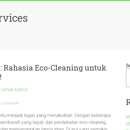
rvices
s: Rahasia Eco-Cleaning untuk
S
!
 rumah kantor
0 Comment
erlu menjadi tugas yang menakutkan. Dengan beberapa
M
t pembersih yang tepat, dan pendekatan eco-cleaning,
M
 dan menyenangkan tanpa stres. Di era yang semakin