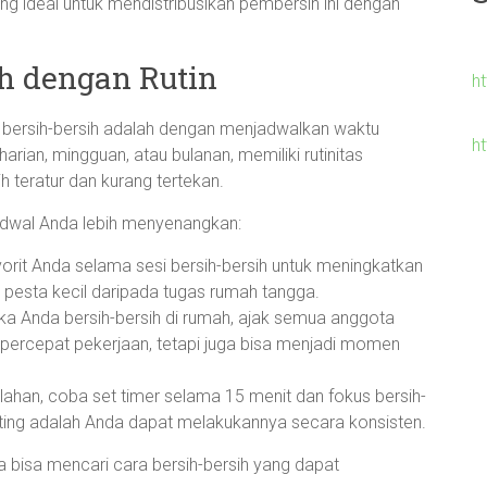
ng ideal untuk mendistribusikan pembersih ini dengan
h dengan Rutin
h
ka bersih-bersih adalah dengan menjadwalkan waktu
h
rian, mingguan, atau bulanan, memiliki rutinitas
teratur dan kurang tertekan.
adwal Anda lebih menyenangkan:
vorit Anda selama sesi bersih-bersih untuk meningkatkan
ti pesta kecil daripada tugas rumah tangga.
ka Anda bersih-bersih di rumah, ajak semua anggota
mpercepat pekerjaan, tetapi juga bisa menjadi momen
ahan, coba set timer selama 15 menit dan fokus bersih-
nting adalah Anda dapat melakukannya secara konsisten.
a bisa mencari cara bersih-bersih yang dapat