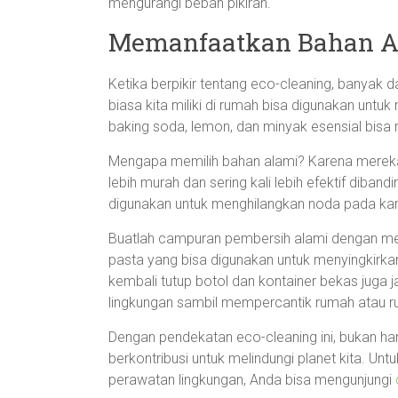
mengurangi beban pikiran.
Memanfaatkan Bahan Al
Ketika berpikir tentang eco-cleaning, banyak 
biasa kita miliki di rumah bisa digunakan untu
baking soda, lemon, dan minyak esensial bisa m
Mengapa memilih bahan alami? Karena mereka t
lebih murah dan sering kali lebih efektif diba
digunakan untuk menghilangkan noda pada ka
Buatlah campuran pembersih alami dengan m
pasta yang bisa digunakan untuk menyingkir
kembali tutup botol dan kontainer bekas juga 
lingkungan sambil mempercantik rumah atau ru
Dengan pendekatan eco-cleaning ini, bukan han
berkontribusi untuk melindungi planet kita. Unt
perawatan lingkungan, Anda bisa mengunjungi