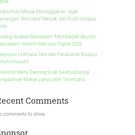
gital
etika Hobi Masak Meninggalkan Jejak:
enangani “Bencana” Minyak dan Kuah di Dapur
nda
trategi Analisis Mendalam: Membedah Akurasi
ata dalam Industri Rekreasi Digital 2026
enyusuri Linimasa Seni dan Perubahan Budaya
i ReformasiArt
eferensi Menu Dancing Crab Seafood untuk
engalaman Makan yang Lebih Terencana
Recent Comments
o comments to show.
Sponsor