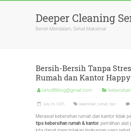
Skip
to
Deeper Cleaning Se
content
Bersih Mendalam, Sehat Maksimal
Bersih-Bersih Tanpa Stre
Rumah dan Kantor Happy
okto88blog@gmail.com
kebersihan
July 26, 2025
kebersihan
,
rumah
,
tips
Merawat kebersihan rumah dan kantor tidak p
tips kebersihan rumah & kantor
, pemilihan ala
kita dapat menciptakan lingkungan yang sehat