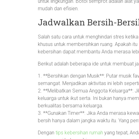
untuk lingkungan. Botol semprot adalah alat ya
mudah dan efisien.
Jadwalkan Bersih-Bersi
Salah satu cara untuk menghindari stres keti
khusus untuk membersihkan ruang. Apakah itu ha
kebersihan dapat membantu Anda merasa lebih 
Berikut adalah beberapa ide untuk membuat j
1. **Bersihkan dengan Musik**: Putar musik fa
semangat. Menjadikan aktivitas ini lebih seper
2. **Melibatkan Semua Anggota Keluarga**: Ji
keluarga untuk ikut serta. Ini bukan hanya me
berkualitas bersama keluarga.
3. **Gunakan Timer**: Jika Anda merasa kewal
bersih hanya dalam jangka waktu itu. Yang pe
Dengan
tips kebersihan rumah
yang tepat, And