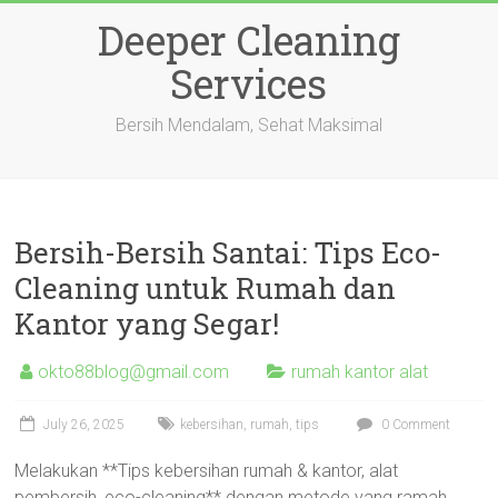
Skip
Deeper Cleaning
to
content
Services
Bersih Mendalam, Sehat Maksimal
Bersih-Bersih Santai: Tips Eco-
Cleaning untuk Rumah dan
Kantor yang Segar!
okto88blog@gmail.com
rumah kantor alat
July 26, 2025
kebersihan
,
rumah
,
tips
0 Comment
Melakukan **Tips kebersihan rumah & kantor, alat
pembersih, eco-cleaning** dengan metode yang ramah