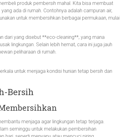
membeli produk pembersih mahal. Kita bisa membuat
 yang ada di rumah. Contohnya adalah campuran air,
igunakan untuk membersihkan berbagai permukaan, mulai
 dari yang disebut **eco-cleaning**, yang mana
ak lingkungan. Selain lebih hemat, cara ini juga jauh
hewan peliharaan di rumah.
rkala untuk menjaga kondisi hunian tetap bersih dan
h-Bersih
 Membersihkan
embantu menjaga agar lingkungan tetap terjaga.
 dalam seminggu untuk melakukan pembersihan
p hari, seperti menyapu atau mencuci piring.