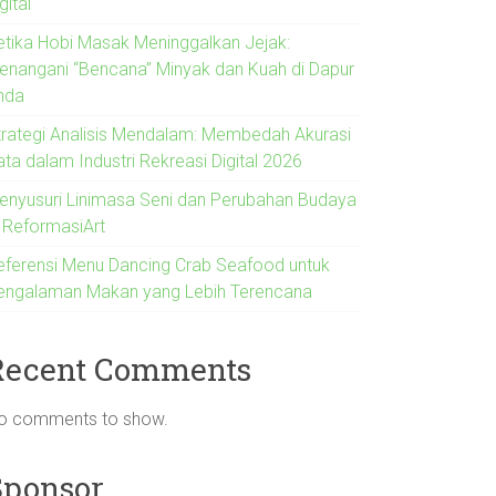
gital
etika Hobi Masak Meninggalkan Jejak:
enangani “Bencana” Minyak dan Kuah di Dapur
nda
trategi Analisis Mendalam: Membedah Akurasi
ata dalam Industri Rekreasi Digital 2026
enyusuri Linimasa Seni dan Perubahan Budaya
i ReformasiArt
eferensi Menu Dancing Crab Seafood untuk
engalaman Makan yang Lebih Terencana
Recent Comments
o comments to show.
Sponsor