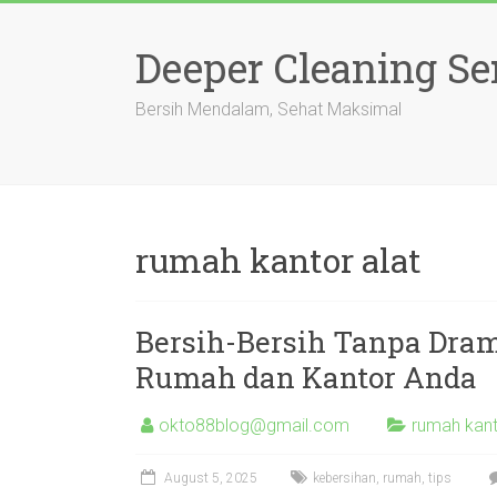
Skip
to
Deeper Cleaning Se
content
Bersih Mendalam, Sehat Maksimal
rumah kantor alat
Bersih-Bersih Tanpa Dram
Rumah dan Kantor Anda
okto88blog@gmail.com
rumah kant
August 5, 2025
kebersihan
,
rumah
,
tips