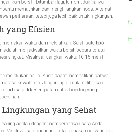
ngan kain bersih. Ditambah lagi, lemon tidak hanya
bantu memutihkan dan menghilangkan noda. Alternatif
ewan peliharaan, tetapi juga lebih baik untuk lingkungan.
h
 yang Efisien
h
ang memakan waktu dan melelahkan. Salah satu
tips
n adalah menjadwalkan waktu bersih secara teratur.
esi singkat. Misalnya, luangkan waktu 10-15 menit
ngan melakukan hal ini, Anda dapat memastikan bahwa
 merasa kewalahan. Jangan lupa untuk melibatkan
tan ini bisa jadi kesempatan untuk bonding yang
bersihan.
k Lingkungan yang Sehat
-cleaning adalah dengan memperhatikan cara Anda
. Misalnya, saat mencuci lantai, gunakan pel yang bisa