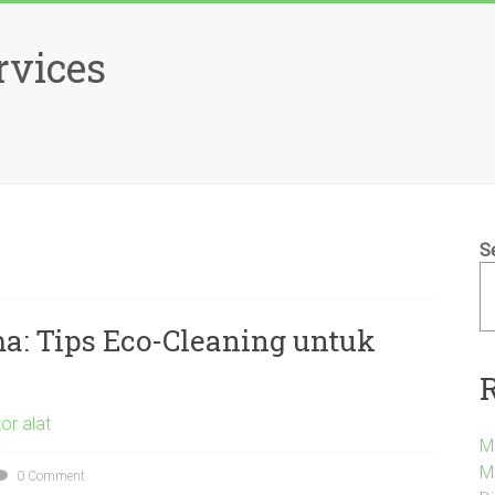
rvices
S
a: Tips Eco-Cleaning untuk
or alat
M
M
0 Comment