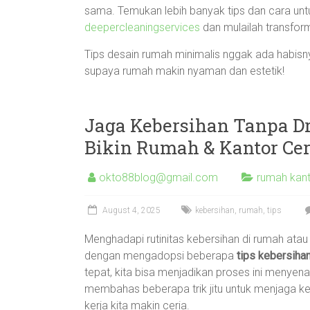
sama. Temukan lebih banyak tips dan cara un
deepercleaningservices
dan mulailah transforma
Tips desain rumah minimalis nggak ada habisnya
supaya rumah makin nyaman dan estetik!
Jaga Kebersihan Tanpa Dr
Bikin Rumah & Kantor Cer
okto88blog@gmail.com
rumah kant
August 4, 2025
kebersihan
,
rumah
,
tips
Menghadapi rutinitas kebersihan di rumah at
dengan mengadopsi beberapa
tips kebersihan
tepat, kita bisa menjadikan proses ini menyenang
membahas beberapa trik jitu untuk menjaga k
kerja kita makin ceria.