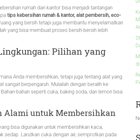
Di
kebersihan rumah dan kantor bisa menjadi tantangan
K
apa
tips kebersihan rumah & kantor, alat pembersih, eco-
M
 ruang yang bersih tetapi juga membantu menyelamatkan
A
dah yang bisa membuat proses bersih-bersih lebih
S
D
ingkungan: Pilihan yang
M
d
R
mana Anda membersihkan, tetapi juga tentang alat yang
P
at sangat berpengaruh. Mulailah dengan beralih ke
Bahan-bahan seperti cuka, baking soda, dan lemon bisa
 Alami untuk Membersihkan
N
 yang bisa digunakan untuk membersihkan kaca,
k sedap. Larutkan cuka dengan air, semprotkan pada